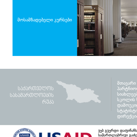
მოსამზადებელი კურსები
მთავარი
პარტნიო
ᲡᲐᲥᲐᲠᲗᲕᲔᲚᲝᲡ
სიახლეე
ᲡᲐᲡᲐᲛᲐᲠᲗᲚᲝᲔᲑᲘᲡ
სკოლის ს
ᲠᲣᲙᲐ
დამოუკი
სტატისტ
დირექცი
ვებ გვერდი დაფინან
სამართლებრივი გაძლ