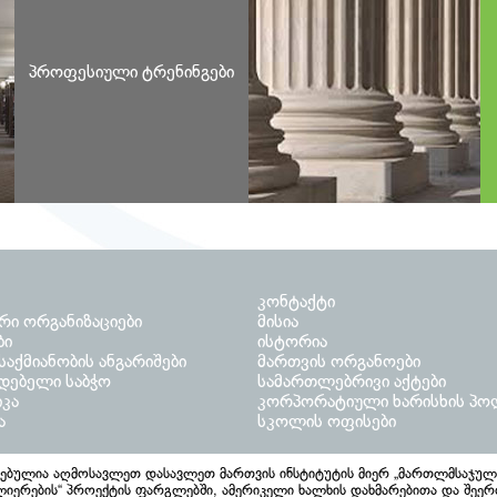
სამოსამართლო
მ
კანდიდატების
მ
მომზადება
პ
პროფესიული ტრენინგები
ტ
სასამართლოს
მოხელეთა
მ
მომზადება
პ
ტ
კონტაქტი
რი ორგანიზაციები
მისია
ბი
ისტორია
აქმიანობის ანგარიშები
მართვის ორგანოები
დებელი საბჭო
სამართლებრივი აქტები
იკა
კორპორატიული ხარისხის პო
ა
სკოლის ოფისები
სებულია აღმოსავლეთ დასავლეთ მართვის ინსტიტუტის მიერ „მართლმსაჯულ
იერების“ პროექტის ფარგლებში, ამერიკელი ხალხის დახმარებითა და შეე