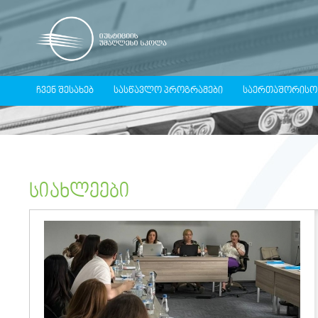
ᲩᲕᲔᲜ ᲨᲔᲡᲐᲮᲔᲑ
ᲡᲐᲡᲬᲐᲕᲚᲝ ᲞᲠᲝᲒᲠᲐᲛᲔᲑᲘ
ᲡᲐᲔᲠᲗᲐᲨᲝᲠᲘᲡᲝ
ᲡᲘᲐᲮᲚᲔᲔᲑᲘ