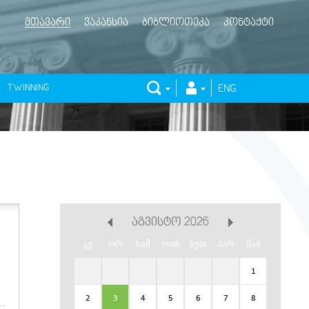
ᲛᲗᲐᲕᲐᲠᲘ
ᲕᲐᲙᲐᲜᲡᲘᲐ
ᲑᲘᲑᲚᲘᲝᲗᲔᲙᲐ
ᲙᲝᲜᲢᲐᲥᲢᲘ
TWINNING
ENG
ᲐᲒᲕᲘᲡᲢᲝ 2026
კვ
ორ
სამ
ოთხ
ხუთ
პარ
შაბ
1
2
3
4
5
6
7
8