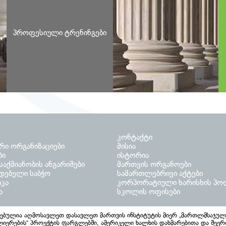
სამოსამართლო
მ
კანდიდატების
მ
მომზადება
პ
პროფესიული ტრენინგები
ტ
სასამართლოს
მოხელეთა
მ
მომზადება
პ
ტ
კონტაქტი
რი ორგანიზაციები
მისია
ბი
ისტორია
აქმიანობის ანგარიშები
მართვის ორგანოები
დებელი საბჭო
სამართლებრივი აქტები
იკა
კორპორატიული ხარისხის პო
ა
სკოლის ოფისები
სებულია აღმოსავლეთ დასავლეთ მართვის ინსტიტუტის მიერ „მართლმსაჯულ
იერების“ პროექტის ფარგლებში, ამერიკელი ხალხის დახმარებითა და შეე