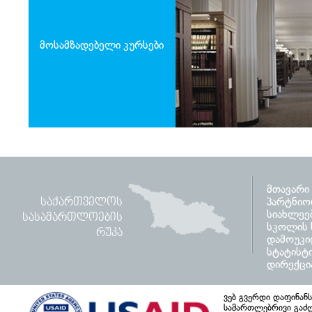
მოსამზადებელი კურსები
მთავარი
პარტნიო
ᲡᲐᲥᲐᲠᲗᲕᲔᲚᲝᲡ
სიახლეე
ᲡᲐᲡᲐᲛᲐᲠᲗᲚᲝᲔᲑᲘᲡ
სკოლის ს
ᲠᲣᲙᲐ
დამოუკი
სტატისტ
დირექცი
ვებ გვერდი დაფინან
სამართლებრივი გაძლ