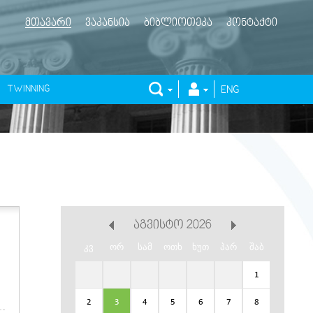
ᲛᲗᲐᲕᲐᲠᲘ
ᲕᲐᲙᲐᲜᲡᲘᲐ
ᲑᲘᲑᲚᲘᲝᲗᲔᲙᲐ
ᲙᲝᲜᲢᲐᲥᲢᲘ
TWINNING
ENG
ᲐᲒᲕᲘᲡᲢᲝ 2026
კვ
ორ
სამ
ოთხ
ხუთ
პარ
შაბ
1
2
3
4
5
6
7
8