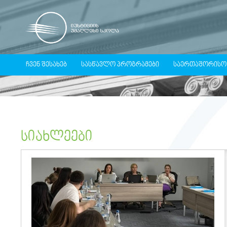
ᲩᲕᲔᲜ ᲨᲔᲡᲐᲮᲔᲑ
ᲡᲐᲡᲬᲐᲕᲚᲝ ᲞᲠᲝᲒᲠᲐᲛᲔᲑᲘ
ᲡᲐᲔᲠᲗᲐᲨᲝᲠᲘᲡᲝ
ᲡᲘᲐᲮᲚᲔᲔᲑᲘ