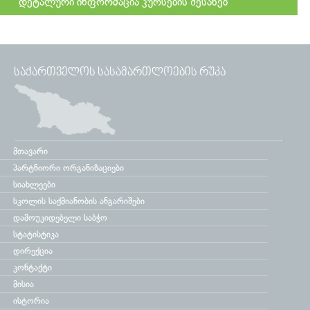
დეტალური ინფორმაცია კურსების შესახებ
ᲡᲐᲥᲐᲠᲗᲕᲔᲚᲝᲡ ᲡᲐᲡᲐᲛᲐᲠᲗᲚᲝᲔᲑᲘᲡ ᲠᲣᲙᲐ
მთავარი
პარტნიორი ორგანიზაციები
სიახლეები
სკოლის საქმიანობის ანგარიშები
დამოუკიდებელი საბჭო
სტატისტიკა
დირექცია
კონტაქტი
მისია
ისტორია