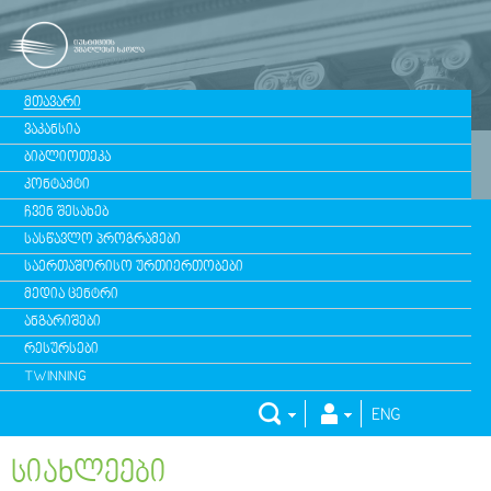
ᲛᲗᲐᲕᲐᲠᲘ
ᲕᲐᲙᲐᲜᲡᲘᲐ
ᲑᲘᲑᲚᲘᲝᲗᲔᲙᲐ
ᲙᲝᲜᲢᲐᲥᲢᲘ
ᲩᲕᲔᲜ ᲨᲔᲡᲐᲮᲔᲑ
ᲡᲐᲡᲬᲐᲕᲚᲝ ᲞᲠᲝᲒᲠᲐᲛᲔᲑᲘ
ᲡᲐᲔᲠᲗᲐᲨᲝᲠᲘᲡᲝ ᲣᲠᲗᲘᲔᲠᲗᲝᲑᲔᲑᲘ
ᲛᲔᲓᲘᲐ ᲪᲔᲜᲢᲠᲘ
ᲐᲜᲒᲐᲠᲘᲨᲔᲑᲘ
ᲠᲔᲡᲣᲠᲡᲔᲑᲘ
TWINNING
ENG
ᲡᲘᲐᲮᲚᲔᲔᲑᲘ