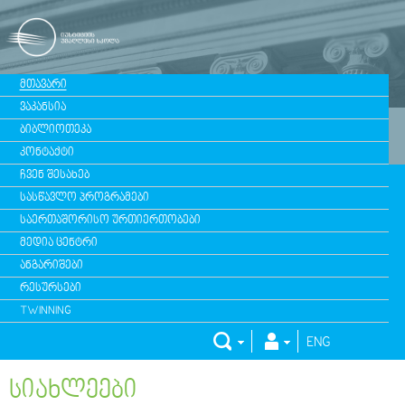
ᲛᲗᲐᲕᲐᲠᲘ
ᲕᲐᲙᲐᲜᲡᲘᲐ
ᲑᲘᲑᲚᲘᲝᲗᲔᲙᲐ
ᲙᲝᲜᲢᲐᲥᲢᲘ
ᲩᲕᲔᲜ ᲨᲔᲡᲐᲮᲔᲑ
ᲡᲐᲡᲬᲐᲕᲚᲝ ᲞᲠᲝᲒᲠᲐᲛᲔᲑᲘ
ᲡᲐᲔᲠᲗᲐᲨᲝᲠᲘᲡᲝ ᲣᲠᲗᲘᲔᲠᲗᲝᲑᲔᲑᲘ
ᲛᲔᲓᲘᲐ ᲪᲔᲜᲢᲠᲘ
ᲐᲜᲒᲐᲠᲘᲨᲔᲑᲘ
ᲠᲔᲡᲣᲠᲡᲔᲑᲘ
TWINNING
ENG
ᲡᲘᲐᲮᲚᲔᲔᲑᲘ