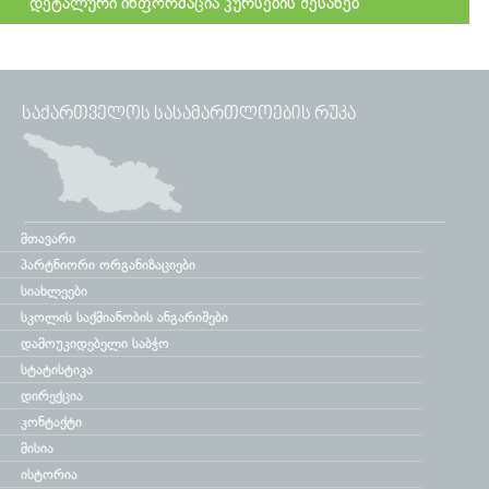
დეტალური ინფორმაცია კურსების შესახებ
ᲡᲐᲥᲐᲠᲗᲕᲔᲚᲝᲡ ᲡᲐᲡᲐᲛᲐᲠᲗᲚᲝᲔᲑᲘᲡ ᲠᲣᲙᲐ
მთავარი
პარტნიორი ორგანიზაციები
სიახლეები
სკოლის საქმიანობის ანგარიშები
დამოუკიდებელი საბჭო
სტატისტიკა
დირექცია
კონტაქტი
მისია
ისტორია