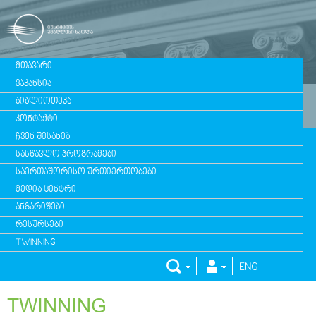
ᲛᲗᲐᲕᲐᲠᲘ
ᲕᲐᲙᲐᲜᲡᲘᲐ
ᲑᲘᲑᲚᲘᲝᲗᲔᲙᲐ
ᲙᲝᲜᲢᲐᲥᲢᲘ
ᲩᲕᲔᲜ ᲨᲔᲡᲐᲮᲔᲑ
ᲡᲐᲡᲬᲐᲕᲚᲝ ᲞᲠᲝᲒᲠᲐᲛᲔᲑᲘ
ᲡᲐᲔᲠᲗᲐᲨᲝᲠᲘᲡᲝ ᲣᲠᲗᲘᲔᲠᲗᲝᲑᲔᲑᲘ
ᲛᲔᲓᲘᲐ ᲪᲔᲜᲢᲠᲘ
ᲐᲜᲒᲐᲠᲘᲨᲔᲑᲘ
ᲠᲔᲡᲣᲠᲡᲔᲑᲘ
TWINNING
ENG
TWINNING