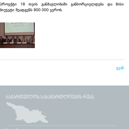
პროექტი 18 თვის განმავლობაში განხორციელდება და მისი
ბიუჯეტი შეადგენს 800 000 ევროს.
უკან
ᲡᲐᲥᲐᲠᲗᲕᲔᲚᲝᲡ ᲡᲐᲡᲐᲛᲐᲠᲗᲚᲝᲔᲑᲘᲡ ᲠᲣᲙᲐ