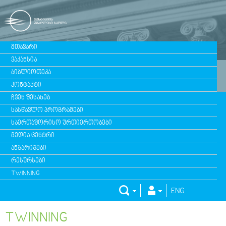
ᲛᲗᲐᲕᲐᲠᲘ
ᲕᲐᲙᲐᲜᲡᲘᲐ
ᲑᲘᲑᲚᲘᲝᲗᲔᲙᲐ
ᲙᲝᲜᲢᲐᲥᲢᲘ
ᲩᲕᲔᲜ ᲨᲔᲡᲐᲮᲔᲑ
ᲡᲐᲡᲬᲐᲕᲚᲝ ᲞᲠᲝᲒᲠᲐᲛᲔᲑᲘ
ᲡᲐᲔᲠᲗᲐᲨᲝᲠᲘᲡᲝ ᲣᲠᲗᲘᲔᲠᲗᲝᲑᲔᲑᲘ
ᲛᲔᲓᲘᲐ ᲪᲔᲜᲢᲠᲘ
ᲐᲜᲒᲐᲠᲘᲨᲔᲑᲘ
ᲠᲔᲡᲣᲠᲡᲔᲑᲘ
TWINNING
ENG
TWINNING