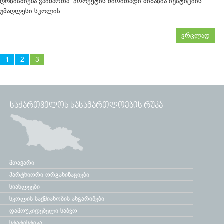
ღონისძიება გაიმართა. პროექტის ძირითადი მიზანია იუსტიციის
უმაღლესი სკოლის...
ვრცლად
1
2
3
ᲡᲐᲥᲐᲠᲗᲕᲔᲚᲝᲡ ᲡᲐᲡᲐᲛᲐᲠᲗᲚᲝᲔᲑᲘᲡ ᲠᲣᲙᲐ
მთავარი
პარტნიორი ორგანიზაციები
სიახლეები
სკოლის საქმიანობის ანგარიშები
დამოუკიდებელი საბჭო
სტატისტიკა