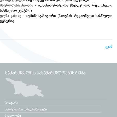
ვასილ ჭიჭაღუა
- შესყიდვების მთავარი კონსულტანტი
მიტროფანე ჭყონია
- ადმინისტრატორი (წყალტუბოს რეგიონული
სასწავლო ცენტრი)
ელზა კახიძე
- ადმინისტრატორი (ბათუმის რეგიონული სასწავლო
ცენტრი)
უკან
ᲡᲐᲥᲐᲠᲗᲕᲔᲚᲝᲡ ᲡᲐᲡᲐᲛᲐᲠᲗᲚᲝᲔᲑᲘᲡ ᲠᲣᲙᲐ
მთავარი
პარტნიორი ორგანიზაციები
სიახლეები