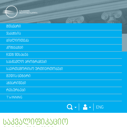
ᲛᲗᲐᲕᲐᲠᲘ
ᲕᲐᲙᲐᲜᲡᲘᲐ
ᲑᲘᲑᲚᲘᲝᲗᲔᲙᲐ
ᲙᲝᲜᲢᲐᲥᲢᲘ
ᲩᲕᲔᲜ ᲨᲔᲡᲐᲮᲔᲑ
ᲡᲐᲡᲬᲐᲕᲚᲝ ᲞᲠᲝᲒᲠᲐᲛᲔᲑᲘ
ᲡᲐᲔᲠᲗᲐᲨᲝᲠᲘᲡᲝ ᲣᲠᲗᲘᲔᲠᲗᲝᲑᲔᲑᲘ
ᲛᲔᲓᲘᲐ ᲪᲔᲜᲢᲠᲘ
ᲐᲜᲒᲐᲠᲘᲨᲔᲑᲘ
ᲠᲔᲡᲣᲠᲡᲔᲑᲘ
TWINNING
ENG
ᲡᲐᲙᲕᲐᲚᲘᲤᲘᲙᲐᲪᲘᲝ